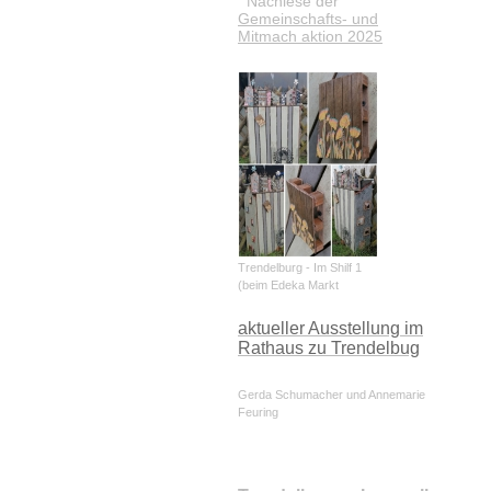
Nachlese der
Gemeinschafts- und
Mitmach aktion 2025
Trendelburg - Im Shilf 1
(beim Edeka Markt
aktueller Ausstellung im
Rathaus zu Trendelbug
Gerda Schumacher und Annemarie
Feuring