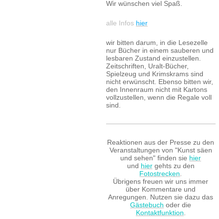
Wir wünschen viel Spaß.
alle Infos
hier
wir bitten darum, in die Lesezelle
nur Bücher in einem sauberen und
lesbaren Zustand einzustellen.
Zeitschriften, Uralt-Bücher,
Spielzeug und Krimskrams sind
nicht erwünscht. Ebenso bitten wir,
den Innenraum nicht mit Kartons
vollzustellen, wenn die Regale voll
sind.
Reaktionen aus der Presse zu den
Veranstaltungen von "Kunst säen
und sehen" finden sie
hier
und
hier
gehts zu den
Fotostrecken
.
Übrigens freuen wir uns immer
über Kommentare und
Anregungen. Nutzen sie dazu das
Gästebuch
oder die
Kontaktfunktion
.