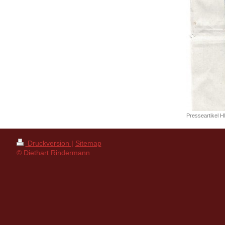
Presseartikel H
Druckversion
|
Sitemap
© Diethart Rindermann