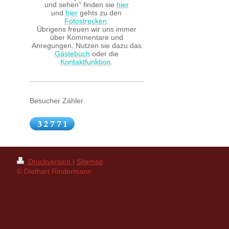
und sehen" finden sie
hier
und
hier
gehts zu den
Fotostrecken
.
Übrigens freuen wir uns immer
über Kommentare und
Anregungen. Nutzen sie dazu das
Gästebuch
oder die
Kontaktfunktion
.
Besucher Zähler
Druckversion
|
Sitemap
© Diethart Rindermann