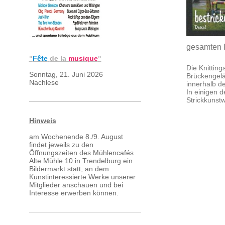
gesamten 
"
Fête
de la
musique
"
Die Knittin
Sonntag, 21. Juni 2026
Brückengelän
Nachlese
innerhalb d
In einigen d
Strickkunst
Hinweis
am Wochenende 8./9. August
findet jeweils zu den
Öffnungszeiten des Mühlencafés
Alte Mühle 10 in Trendelburg ein
Bildermarkt statt, an dem
Kunstinteressierte Werke unserer
Mitglieder anschauen und bei
Interesse erwerben können.