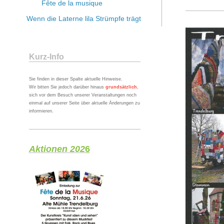
Fête de la musique
Wenn die Laterne lila Strümpfe trägt
Kurz-Info
Sie finden in dieser Spalte aktuelle Hinweise.
Wir bitten Sie jedoch darüber hinaus
grundsätzlich
,
sich vor dem Besuch unserer Veranstaltungen noch
einmal auf unserer Seite über aktuelle Änderungen zu
informieren.
Aktionen 202
6