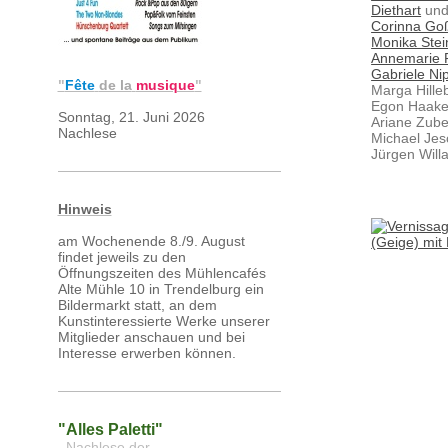
Diethart
un
Corinna G
Monika Stei
Annemarie 
Gabriele Ni
"
Fête
de la
musique
"
Marga Hille
Egon Haake
Sonntag, 21. Juni 2026
Ariane Zube
Nachlese
Michael Je
Jürgen Wil
Hinweis
am Wochenende 8./9. August
findet jeweils zu den
Öffnungszeiten des Mühlencafés
Alte Mühle 10 in Trendelburg ein
Bildermarkt statt, an dem
Kunstinteressierte Werke unserer
Mitglieder anschauen und bei
Interesse erwerben können.
"Alles Paletti"
Nachlese der