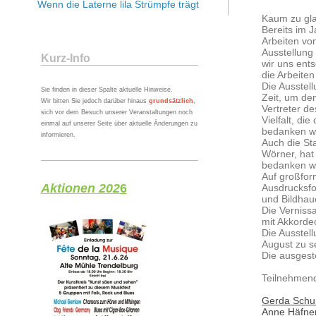
Wenn die Laterne lila Strümpfe trägt
Kaum zu gla
Bereits im J
Arbeiten vo
Ausstellung
Kurz-Info
wir uns ent
die Arbeite
Die Ausstell
Sie finden in dieser Spalte aktuelle Hinweise.
Zeit, um de
Wir bitten Sie jedoch darüber hinaus
grundsätzlich
,
Vertreter de
sich vor dem Besuch unserer Veranstaltungen noch
Vielfalt, di
einmal auf unserer Seite über aktuelle Änderungen zu
bedanken wi
informieren.
Auch die St
Wörner, hat 
bedanken w
Auf großfor
Aktionen 202
6
Ausdrucksfo
und Bildhau
Die Verniss
mit Akkorde
Die Ausstell
August zu s
Die ausgest
Teilnehmend
Gerda Schu
Anne Häfne