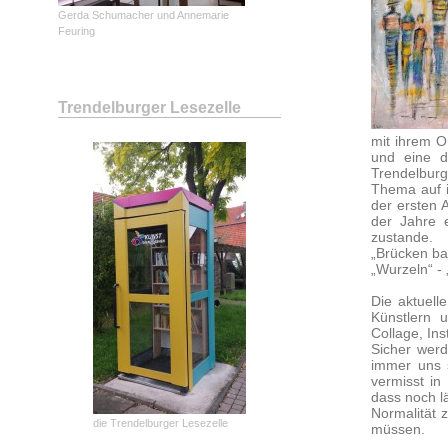
Gerda Schumacher und Annemarie
Feuring
Trendelburger Lesezelle
mit ihrem O
und eine d
Trendelburg
Thema auf i
der ersten 
der Jahre 
zustande.
„
Brücken bau
„
Wurzeln“ - 
Die aktuell
Künstlern 
Collage, Ins
Sicher wer
immer uns 
vermisst in
dass noch l
Normalität 
die Trendelburger Lesezelle
müssen.