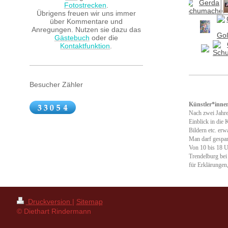
Fotostrecken
.
Übrigens freuen wir uns immer
über Kommentare und
Anregungen. Nutzen sie dazu das
Gästebuch
oder die
Kontaktfunktion
.
Besucher Zähler
Künstler*innen
Nach zwei Jahre
Einblick in die 
Bildern etc. erw
Man darf gespann
Von 10 bis 18 Uh
Trendelburg bei
für Erklärungen
Druckversion
|
Sitemap
© Diethart Rindermann