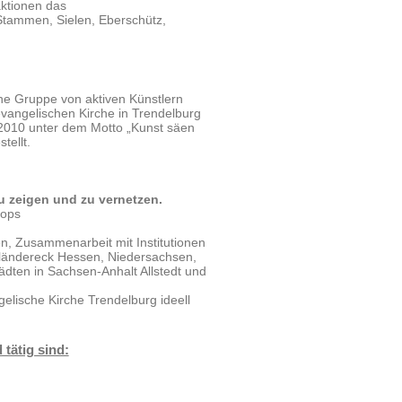
aktionen das
Stammen, Sielen, Eberschütz,
ne Gruppe von aktiven Künstlern
evangelischen Kirche in Trendelburg
2010 unter dem Motto „Kunst säen
tellt.
u zeigen und zu vernetzen.
hops
n, Zusammenarbeit mit Institutionen
eiländereck Hessen, Niedersachsen,
ädten in Sachsen-Anhalt Allstedt und
elische Kirche Trendelburg ideell
tätig sind: