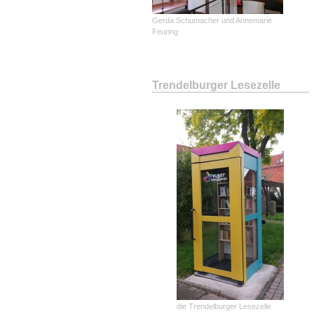
Gerda Schumacher und Annemarie
Feuring
Trendelburger Lesezelle
die Trendelburger Lesezelle