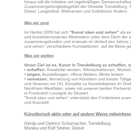
hinaus will die Initiative mit regelmäßigen Gemeinschafts
Zusammengehörigkeitsgefühl der Ortsteile Trendelburg, 
Deisel, Langenthal, Wülmersen und Gottsbüren fördern.
Wer wir sind
Im Herbst 2009 hat sich
"Kunst säen und
sehen"
als ei
und kunstinteressierten Mitstreitern unter dem Dach der 
zusammengefunden und erstmals im Verlauf des Jahres 
und sehen“ verschiedene Kunstaktionen auf die Beine ges
Was wir wollen
Unser Ziel ist es,
Kunst in Trendelburg zu schaffen, z
•
schaffen:
Kreativität wecken, Mitmachaktionen, Works
•
zeigen,
Ausstellungen, offene Ateliers, Blicke lenken
•
vernetzen:
Vernetzung von Künstlern und kreativ Tätige
und Vereinen vor Ort, Kontakte zu Kunstinitiativen im Dr
Nordrhein-Westfalen, sowie mit unseren beiden Partnerst
in Frankreich Louvigné du Dessert.
"Kunst säen und sehen" unterstützt den Förderkreis evang
und finanziell.
Künstlerisch aktiv oder auf andere Weise mitwirkend 
Gerda und Dietrich Schumacher, Trendelburg
Monika und Rolf Steiner, Deisel