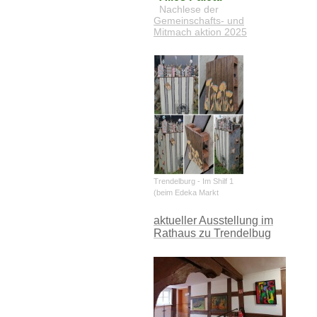
Nachlese der
Gemeinschafts- und
Mitmach aktion 2025
Trendelburg - Im Shilf 1
(beim Edeka Markt
aktueller Ausstellung im
Rathaus zu Trendelbug